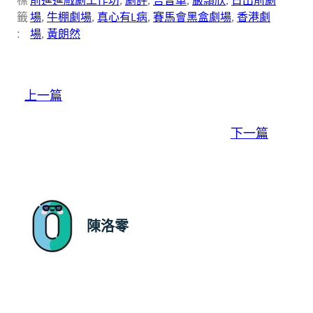
標
前進進戲劇工作坊
, 
劇評
, 
吉普車
, 
嚴頴欣
, 
日出前劇
籤
場
, 
牛棚劇場
, 
真心有L病
, 
賽馬會黑盒劇場
, 
香港劇
:
場
, 
黃朗然
上一篇
下一篇
陳洛零