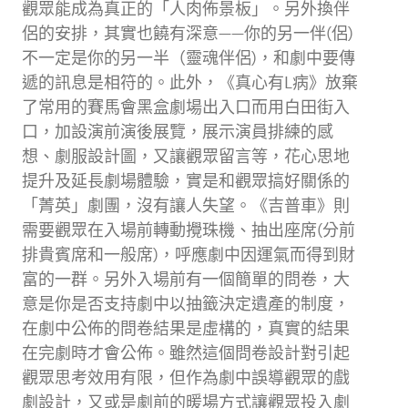
觀眾能成為真正的「人肉佈景板」。另外換伴
侶的安排，其實也饒有深意——你的另一伴(侶)
不一定是你的另一半（靈魂伴侶)，和劇中要傳
遞的訊息是相符的。此外，《真心有L病》放棄
了常用的賽馬會黑盒劇場出入口而用白田街入
口，加設演前演後展覽，展示演員排練的感
想、劇服設計圖，又讓觀眾留言等，花心思地
提升及延長劇場體驗，實是和觀眾搞好關係的
「菁英」劇團，沒有讓人失望。《吉普車》則
需要觀眾在入場前轉動攪珠機、抽出座席(分前
排貴賓席和一般席)，呼應劇中因運氣而得到財
富的一群。另外入場前有一個簡單的問卷，大
意是你是否支持劇中以抽籤決定遺產的制度，
在劇中公佈的問卷結果是虛構的，真實的結果
在完劇時才會公佈。雖然這個問卷設計對引起
觀眾思考效用有限，但作為劇中誤導觀眾的戲
劇設計，又或是劇前的暖場方式讓觀眾投入劇