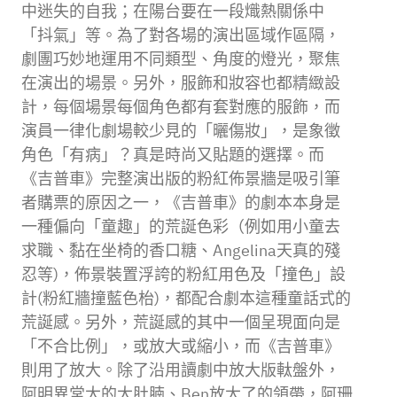
中迷失的自我；在陽台要在一段熾熱關係中
「抖氣」等。為了對各場的演出區域作區隔，
劇團巧妙地運用不同類型、角度的燈光，聚焦
在演出的場景。另外，服飾和妝容也都精緻設
計，每個場景每個角色都有套對應的服飾，而
演員一律化劇場較少見的「曬傷妝」，是象徵
角色「有病」？真是時尚又貼題的選擇。而
《吉普車》完整演出版的粉紅佈景牆是吸引筆
者購票的原因之一，《吉普車》的劇本本身是
一種偏向「童趣」的荒誕色彩（例如用小童去
求職、黏在坐椅的香口糖、Angelina天真的殘
忍等)，佈景裝置浮誇的粉紅用色及「撞色」設
計(粉紅牆撞藍色枱)，都配合劇本這種童話式的
荒誕感。另外，荒誕感的其中一個呈現面向是
「不合比例」，或放大或縮小，而《吉普車》
則用了放大。除了沿用讀劇中放大版軚盤外，
阿明異常大的大肚腩、Ben放大了的領帶，阿珊