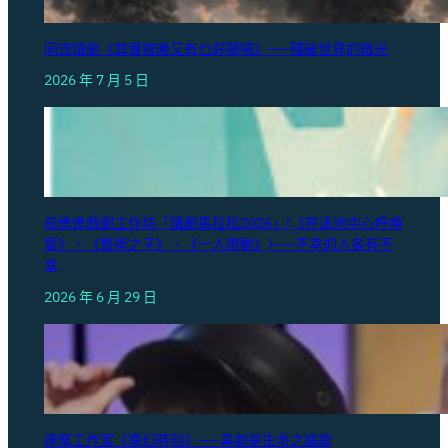
同流讀劇《其實夜晚又有乜好鬧喎》——殘破世界的微光
2026 年 7 月 5 日
前進進戲劇工作坊「讀劇馬拉松2026」(《在泳池中心呼喚
愛》、《藝術之子》、《一人限動》)——不幸的人各有不
幸
2026 年 6 月 29 日
達摩工作室《魔幻時刻》——喜劇是生命之謳歌