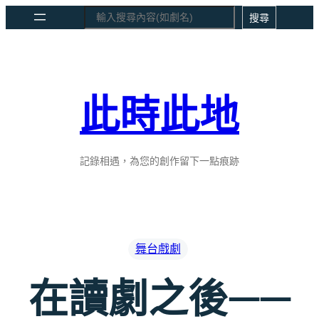
跳
Search
搜尋
至
主
要
內
此時此地
容
記錄相遇，為您的創作留下一點痕跡
舞台戲劇
在讀劇之後——