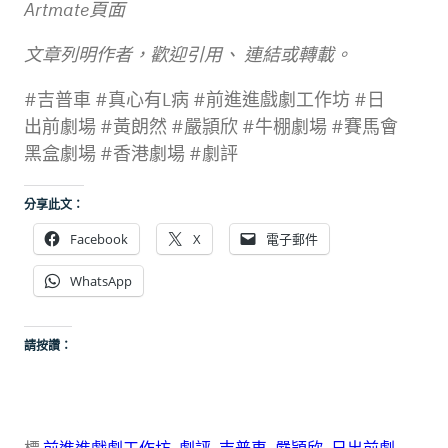
Artmate頁面
文章列明作者，歡迎引用、 連結或轉載。
#吉普車 #真心有L病 #前進進戲劇工作坊 #日
出前劇場 #黃朗然 #嚴頴欣 #牛棚劇場 #賽馬會
黑盒劇場 #香港劇場 #劇評
分享此文：
Facebook
X
電子郵件
WhatsApp
請按讚：