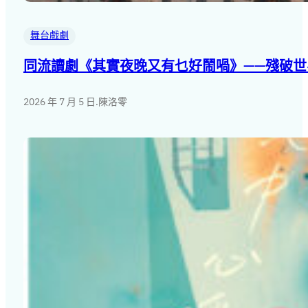
舞台戲劇
同流讀劇《其實夜晚又有乜好鬧喎》——殘破世
2026 年 7 月 5 日
.
陳洛零