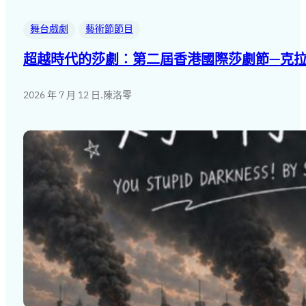
舞台戲劇
藝術節節目
超越時代的莎劇︰第二屆香港國際莎劇節—克拉
2026 年 7 月 12 日
.
陳洛零