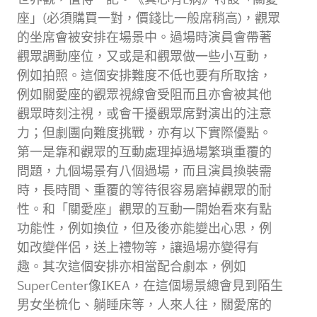
座」(必須購買一對，價錢比一般席稍高)，觀眾
的坐席會被安排在場景中。過場時演員會帶著
觀眾調動座位，又或是和觀眾做一些小互動，
例如拍照。這個安排難度不低也要有所取捨，
例如關愛座的觀眾視線會受阻而且亦會被其他
觀眾時刻注視，或會干擾觀眾席對演出的注意
力；但劇團向難度挑戰，亦有以下實際優點。
第一是靠和觀眾的互動處理掉過場繁瑣重覆的
問題，九個場景有八個過場，而且演員換裝需
時，長時間、重覆的等待很容易磨掉觀眾的耐
性。和「關愛座」觀眾的互動一開始看來有點
功能性，例如換位，但及後亦能變出心思，例
如改變伴侶，送上禮物等，讓過場亦變得有
趣。其次這個安排亦相當配合劇本，例如
SuperCenter像IKEA，在這個場景總會見到陌生
男女坐梳化、躺睡床等，人來人往，關愛席的