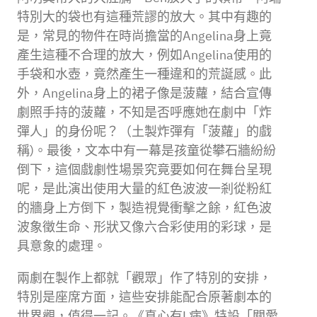
特別大的袋也有這種荒謬的放大。其中有趣的
是，常見的物件在時尚擔當的Angelina身上竟
產生這種不合理的放大，例如Angelina使用的
手袋和水壺，竟然產生一種違和的荒誕感。此
外，Angelina身上的裙子像是菠蘿，結合宣傳
劇照手持的菠蘿，不知是否呼應她在劇中「炸
彈人」的身份呢？（土製炸彈有「菠蘿」的戲
稱)。最後，文本中有一幕是孩童從攀石牆紛紛
倒下，這個戲劇性場景究竟要如何在舞台呈現
呢，是此演出使用大量的紅色波波一剎從粉紅
的牆身上方倒下，製造視覺衝擊之餘，紅色波
波象徵生命、形狀又像六合彩使用的彩球，是
具意象的處理。
兩劇在製作上都就「觀眾」作了特別的安排，
特別是座席方面，這些安排能配合原著劇本的
世界觀，值得一記。《真心有L病》特設「關愛