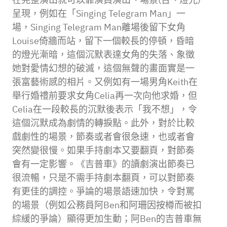
呈現，例如在「Singing Telegram Man」一
場，Singing Telegram Man離場後留下女角
Louise倚牆而站，留下一個較長的停頓，昏暗
的燈光漸暗，這個沉默表達女角的失落、象徵
她對愛情幻想的破滅，這個無聲的畫面實是一
張富藝術感的相片。又例如有一場男角Keith在
舉行婚禮前要求女角Celia再一次向他求婚，但
Celia在一段較長的沉默後表示「我不想」，令
這個沉默成為劇情的轉捩點。此外，對於比較
戲劇性的場景，節奏或者會很急速，也或者會
突然變很慢。如果手持劇本又要翻頁，對節奏
會有一定影響。《吉普車》的讀劇演出節奏已
很流暢，只是不需手持劇本翻頁，可以對節奏
有更佳的調控。爭論的場景語速加快，令對罵
的場景（例如公務員阿Ben和阿珊因按樽而被扣
綜緩的爭論）顯得更加生動；阿Ben的吉普車無