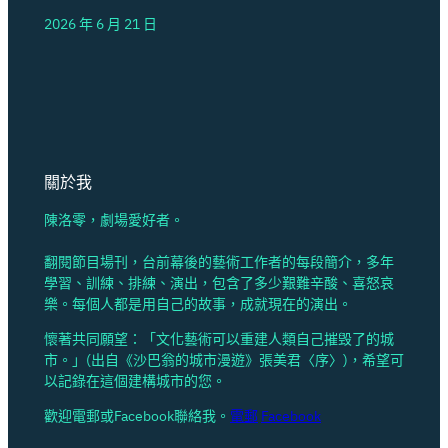
2026 年 6 月 21 日
關於我
陳洛零，劇場愛好者。
翻閱節目場刊，台前幕後的藝術工作者的每段簡介，多年
學習、訓練、排練、演出，包含了多少艱難辛酸、喜怒哀
樂。每個人都是用自己的故事，成就現在的演出。
懷著共同願望：「文化藝術可以重建人類自己摧毁了的城
市。」(出自《沙巴翁的城市漫遊》張美君〈序〉)，希望可
以記錄在這個建構城市的您。
歡迎電郵或Facebook聯絡我。
電郵
Facebook