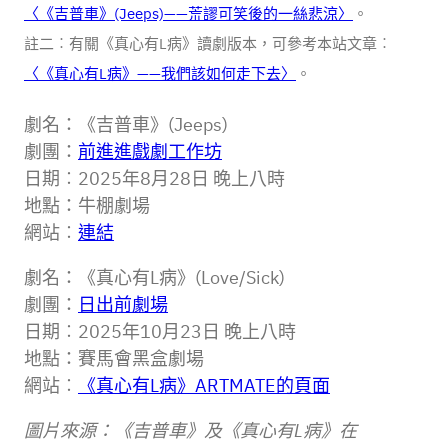
〈《吉普車》(Jeeps)——荒謬可笑後的一絲悲涼〉
。
註二︰有關《真心有L病》讀劇版本，可參考本站文章︰
〈《真心有L病》——我們該如何走下去〉
。
劇名：《吉普車》(Jeeps)
劇團：
前進進戲劇工作坊
日期︰2025年8月28日 晚上八時
地點：牛棚劇場
網站︰
連結
劇名：《真心有L病》(Love/Sick)
劇團：
日出前劇場
日期︰2025年10月23日 晚上八時
地點：賽馬會黑盒劇場
網站︰
《真心有L病》ARTMATE的頁面
圖片來源：《吉普車》及《真心有L病》在