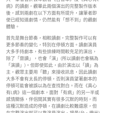
病》的讀劇，觀畢此兩個演出的完整製作版本
後，感到兩劇在以下方面有所提升，讓筆者即
使已經知道劇情，仍然能有「想不到」的觀劇
體驗。
首先是舞台節奏，相較讀劇，完整製作可以有
更多節奏的變化，特別在停頓方面。讀劇演員
大多手持劇本，有些排練時間較充足的演出，
除了「齌讀」，也會「演」(所以讀劇也會稱為
「演讀」)。但即使如此，由於演出以「讀」為
主，觀眾主要用「聽」來接收訊息，因此讀劇
大多不會有太長的停頓，否則演員望著劇本的
停頓可能會被誤以為在查找對白。而在《真心
有L病》這一個劇本，面對「有病」的另一半或
感情關係，伴侶間其實有很多沉默的時刻，而
這種沉默造成的停頓，在讀劇比較難還原，但
在完整演出就可以靠演員演出、場景(台、燈光)