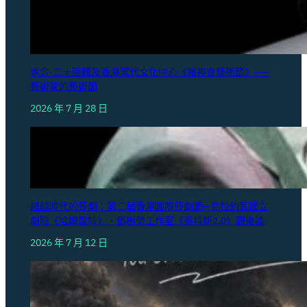
進念·二十面體及香港當代文化中心《諸神會藝術節》——
藝術家的藝術節
2026 年 7 月 28 日
超越時代的莎劇︰第二屆香港國際莎劇節—克拉約瓦國立
劇院《哈姆雷特》、鄧樹榮工作室《泰特斯2.0》觀後談
2026 年 7 月 12 日