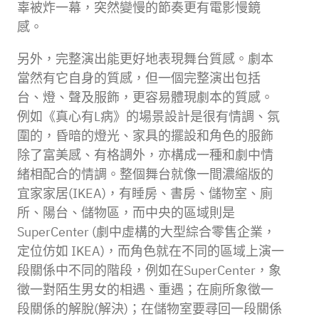
辜被炸一幕，突然變慢的節奏更有電影慢鏡
感。
另外，完整演出能更好地表現舞台質感。劇本
當然有它自身的質感，但一個完整演出包括
台、燈、聲及服飾，更容易體現劇本的質感。
例如《真心有L病》的場景設計是很有情調、氛
圍的，昏暗的燈光、家具的擺設和角色的服飾
除了富美感、有格調外，亦構成一種和劇中情
緒相配合的情調。整個舞台就像一間濃縮版的
宜家家居(IKEA)，有睡房、書房、儲物室、廁
所、陽台、儲物區，而中央的區域則是
SuperCenter (劇中虛構的大型綜合零售企業，
定位仿如 IKEA)，而角色就在不同的區域上演一
段關係中不同的階段，例如在SuperCenter，象
徵一對陌生男女的相遇、重遇；在廁所象徵一
段關係的解脫(解決)；在儲物室要尋回一段關係