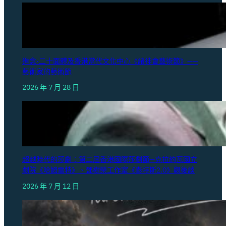
進念·二十面體及香港當代文化中心《諸神會藝術節》——
藝術家的藝術節
2026 年 7 月 28 日
超越時代的莎劇︰第二屆香港國際莎劇節—克拉約瓦國立
劇院《哈姆雷特》、鄧樹榮工作室《泰特斯2.0》觀後談
2026 年 7 月 12 日