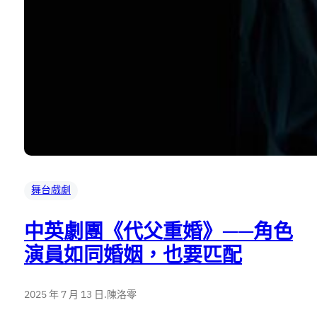
舞台戲劇
中英劇團《代父重婚》——角色
演員如同婚姻，也要匹配
2025 年 7 月 13 日
.
陳洛零