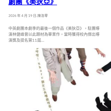
劇團《美狄亞》
2026 年 4 月 19 日
.
陳洛零
中英劇團本劇季的最後一個作品《美狄亞》，駐團導
演林健峰曾以此題材為畢業作，當時獲得校內傑出導
演獎及提名第11屆…