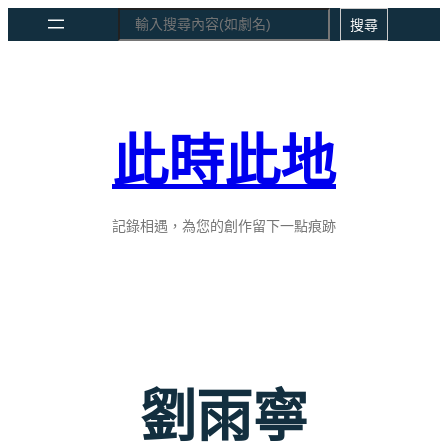
跳
Search
搜尋
至
主
要
內
此時此地
容
記錄相遇，為您的創作留下一點痕跡
劉雨寧