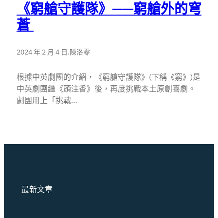
《窮艙守護隊》——窮艙外的穹
蒼
2024 年 2 月 4 日
.
陳洛零
根據中英劇團的介紹，《窮艙守護隊》(下稱《窮》)是
中英劇團繼《頭注香》後，再度挑戰本土原創喜劇。
劇團用上「挑戰…
最新文章