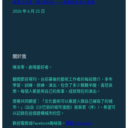
達摩工作室《魔幻時刻》——喜劇是生命之謳歌
2026 年 6 月 21 日
關於我
陳洛零，劇場愛好者。
翻閱節目場刊，台前幕後的藝術工作者的每段簡介，多年
學習、訓練、排練、演出，包含了多少艱難辛酸、喜怒哀
樂。每個人都是用自己的故事，成就現在的演出。
懷著共同願望：「文化藝術可以重建人類自己摧毁了的城
市。」(出自《沙巴翁的城市漫遊》張美君〈序〉)，希望可
以記錄在這個建構城市的您。
歡迎電郵或Facebook聯絡我。
電郵
Facebook