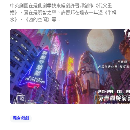
中英劇團在是此劇季找來編劇許晉邦創作《代父重
婚》，實在是明智之舉。許晉邦在過去一年憑《半桶
水》、《凶的空間》等…
舞台戲劇