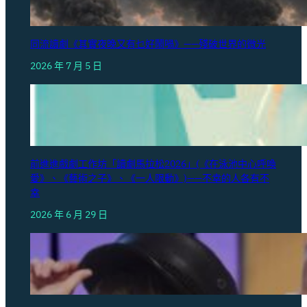
同流讀劇《其實夜晚又有乜好鬧喎》——殘破世界的微光
2026 年 7 月 5 日
前進進戲劇工作坊「讀劇馬拉松2026」(《在泳池中心呼喚
愛》、《藝術之子》、《一人限動》)——不幸的人各有不
幸
2026 年 6 月 29 日