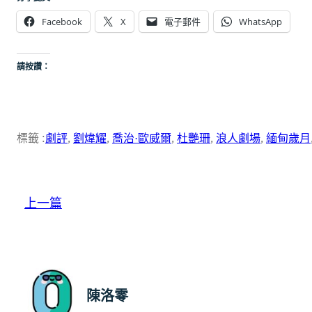
Facebook
X
電子郵件
WhatsApp
請按讚：
標籤 :
劇評
, 
劉煒耀
, 
喬治·歐威爾
, 
杜艷珊
, 
浪人劇場
, 
緬甸歲月
上一篇
陳洛零