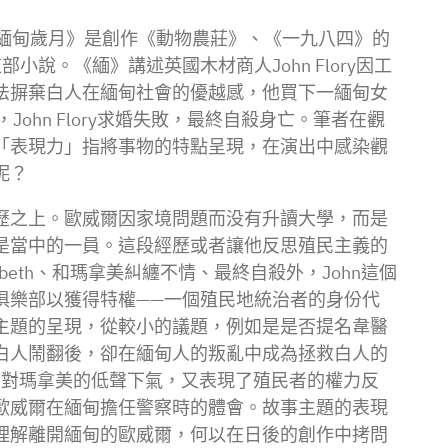
《緬甸歲月》是創作《動物農莊》、《一九八四》的
部小說。《緬》講述英國木材商人John Flory因工
法摒棄白人在緬甸社會的優越感，他買下一緬甸女
ohn Flory求婚失敗，最終自殺身亡。筆者在觀
「表現力」指將事物的特點呈現，在演出中感染觀
呢？
歷之上。歐威爾因家境問題而没有升讀大學，而是
是當中的一員。這段經歷或者讓他反思殖民主義的
beth、和瑪拿美糾纏不情、最終自殺外，John這個
俱樂部以獲得特權——一個殖民地統治者的身份代
主題的呈現，從較小的議題，例如是是否提名韋醫
部白人鬧翻後，卻在緬甸人的叛亂中成為拯救白人的
來對瑪拿美的低聲下氣，又表現了殖民者的權力反
歐威爾在緬甸擔任警察時的體會。故事主題的表現
理解離開緬甸的歐威爾，何以在日後的創作中拷問