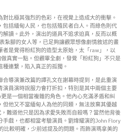
為對比極其強烈的色彩，在視覺上造成大的衝擊。
，包括緬甸人民，也包括殖民者白人。而綠色則代
的解讀。此外，演出的道具不追求迫真，反而以概
鞋代表紮腳的女人等，已足夠讓觀眾想像劇情敘述的畫
者是覺得粉紅狗的造型太原始，太「raw」，以
狗做真實一點。但觀畢全劇，發覺「粉紅狗」不只是
這種連繫，陷入真正的孤獨。
聯合導演兼改篇的譚孔文在謝幕時提到，是此重演
青演員演時說服力會打折扣，特別是其中兩個主要
ry更是一個相當複雜的角色。他內心充滿矛盾和糾
，但他又不當緬甸人為他的同類，無法放棄其優越
交代，難道他只是因為求愛失敗而自殺嗎？當然他背後
也都相當考驗演員。劉煒耀演的John Flory
色目的比較明確，少前述提及的問題。而飾演瑪拿美的