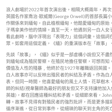
浪人劇場於2022年首次演出後，相隔大概兩年，再
英國名作家喬治·歐威爾(George Orwell)的首
作關係來到緬甸，自此植根緬甸，他酷愛緬甸的原始
子瑪拿美作他的情婦。直至一天，他遇到另一白人女子El
看此劇時，腦中浮現出「表現力」這個詞彙。這個詞
眾。如套用這個定義，《緬》的重演版本在「故事」
先談「故事」，《緬》似乎是一部虛構小說但又不盡
到緬甸成為殖民警察。在殖民地擔任警察，可想而知
價值及人性的殘暴﹐他終於在1927年離職返回英國。《緬
白人故事亦可以反映出殖民者的糾結及矛盾。作為白
表。但同一時間，他喜愛緬甸的風土人情、花草樹木
師的糾結(視韋醫師為最好的朋友但又不支持讓他加入
英雄)，都在回應這種糾結和矛盾。從細節來看，Jo
轉。故事不見得有對殖民者的強烈批評，而是更多描
循序漸進，從日常到事件，從細瑣的聊天到主角的死