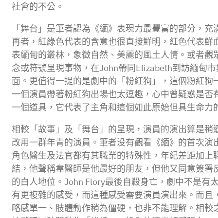
社會的不公。
「舞台」是筆者認為《緬》表現力最豐富的部分，充
再者，紅綠色代表的含意也很直接鮮明，紅色代表鮮
表緬甸的叢林，象徵自然、美麗的風土人情。或者觀
念或符號呈現事物，在John帶同Elizabeth
面。更值得一提的是劇中的「粉紅狗」，這個粉紅狗
一個演員帶著粉紅狗出場也太逗趣，心中曾疑惑是否有
一個道具，它代表了主角和這個如此原始但具生命力
相較「故事」及「舞台」的呈現，演員的演出算是稍
改用一群年青的演員。筆者没有觀看《緬》的首次演
角色醫生及法官都有其職業的特殊性，年紀差距加上職業
結，他聲稱韋醫師是他最好的朋友，但他又同意簽署
的白人地位。John Flory最後自殺身亡，劇中
有更複雜的感受，而這種感受需要演員演出來。而且，劇
略感單一、肢體動作稍為僵硬，也非不能理解。相較之下