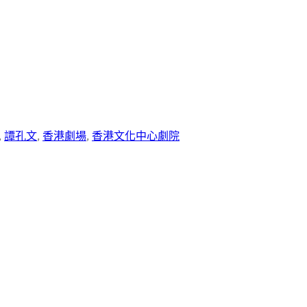
, 
譚孔文
, 
香港劇場
, 
香港文化中心劇院