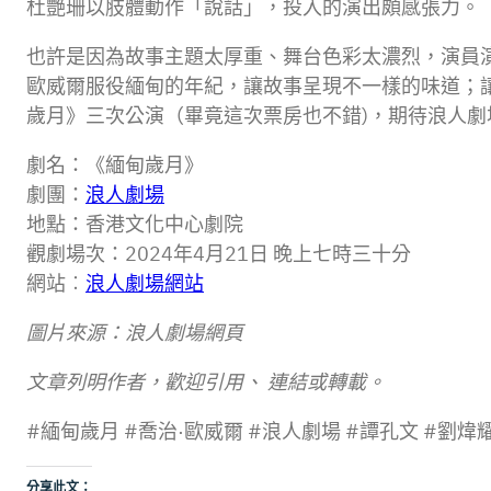
杜艷珊以肢體動作「說話」，投入的演出頗感張力。
也許是因為故事主題太厚重、舞台色彩太濃烈，演員
歐威爾服役緬甸的年紀，讓故事呈現不一樣的味道；
歲月》三次公演（畢竟這次票房也不錯)，期待浪人劇
劇名：《緬甸歲月》
劇團：
浪人劇場
地點：香港文化中心劇院
觀劇場次：2024年4月21日 晚上七時三十分
網站︰
浪人劇場網站
圖片來源：浪人劇場網頁
文章列明作者，歡迎引用、 連結或轉載。
#緬甸歲月 #喬治·歐威爾 #浪人劇場 #譚孔文 #劉煒
分享此文：