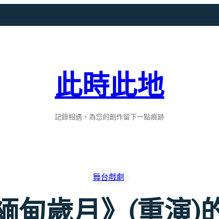
此時此地
記錄相遇，為您的創作留下一點痕跡
舞台戲劇
緬甸歲月》(重演)