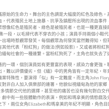
滿原始的生命力。舞台的主色調是大幅度的紅色及綠色，
血，代表殖民土地上施暴、抗爭及鎮壓所出現的流血事件
眾想像紅色是殖民者、綠色是被殖民者，也是一種更直接
到訪緬甸市集一段，以毛掃代表不穿衣的小孩；演員手持兩個小
一出場時惹觀眾發笑。每個觀眾為何發笑當然難得知，但筆
其他代表「粉紅狗」的做法(例如投影)，又或者將粉紅
的緬甸社會的一種連繫。當粉紅狗死了，主角也就失去了
遜的一環，個別演員如有更豐富的表現，感染力會更強。
出，難以評價優劣。但《緬》中的男角皆有一定年紀，年
特殊性，要演得「似」有一定難度。而主角John Flo
反對非白人加入俱樂部的連署。他貌似視緬甸為他的家鄉
不是有太多情節交代他的選擇，甚至他的痛苦也没有幾句對白
中有一些肢體動作的表演，例如和瑪拿美的情慾戲及分手戲，
，兩位女角Elizabeth和瑪拿美的年紀不明顯，角