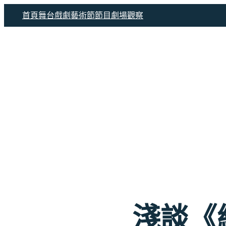
跳
首頁
舞台戲劇
藝術節節目
劇場觀察
至
主
要
內
容
淺談《