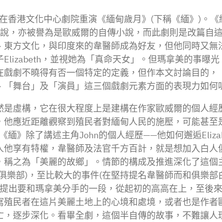
次在香港文化中心劇院重演《緬甸歲月》(下稱《緬》)。
部長篇小說，亦被譽為是歐威爾的自傳小說，而此劇則是改篇自這
、東方文化，與印度來的韋醫師成為好友，但他同時又無
izabeth，並視她為「真命天女」。但瑪拿美的事曝光，J
在戲劇不曉得有否一個特定的定義，但作本文討論目的，
、「舞台」及「演員」這三個戲劇元素方面的表現力如何
然是虛構，它在很大程度上是建構在作家歐威爾的個人經
，他應近距離觀察到殖民者對緬甸人民的施壓，可能甚至
》除了講述主角John的個人經歷——他如何邂逅Eliza
人他享有特權，韋醫師及法官千方百計，就是想加入白人
，稱之為「美麗的故鄉」。情節的構成及推進深化了這個
俱樂部)，至比較大的事件(在堅持提名韋醫師而和俱樂
hn提出要和瑪拿美分手的一段，從起初的高高在上，至後
寫殖民者在這片美麗土地上的心境和處境，或者也是作者
亡，逐步深化。看畢全劇，這個半自傳的故事，不難讓人