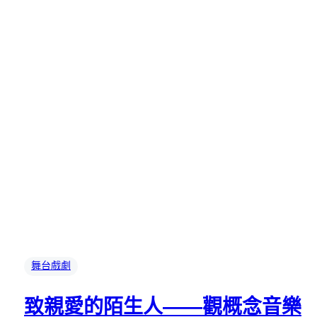
舞台戲劇
致親愛的陌生人——觀概念音樂