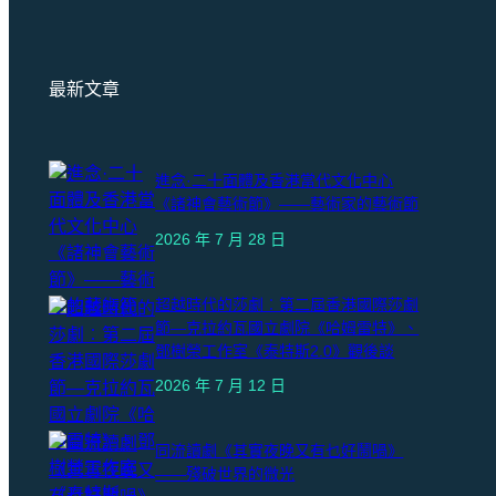
最新文章
進念·二十面體及香港當代文化中心
《諸神會藝術節》——藝術家的藝術節
2026 年 7 月 28 日
超越時代的莎劇︰第二屆香港國際莎劇
節—克拉約瓦國立劇院《哈姆雷特》、
鄧樹榮工作室《泰特斯2.0》觀後談
2026 年 7 月 12 日
同流讀劇《其實夜晚又有乜好鬧喎》
——殘破世界的微光