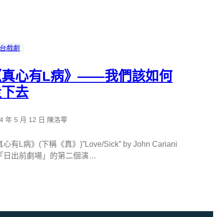
台戲劇
《真心有L病》——我們該如何
走下去
4 年 5 月 12 日
.
陳洛零
心有L病》(下稱《真》)”Love/Sick” by John Cariani
「日出前劇場」的第二個演…