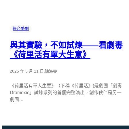
舞台戲劇
與其實驗，不如試煉——看劇毒
《荷里活有單大生意》
2025 年 5 月 11 日
.
陳洛零
《荷里活有單大生意》（下稱《荷里活》)是劇團「劇毒
Dramoxic」試煉系列的首個完整演出，創作伙伴是另一
劇團…