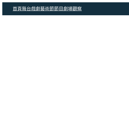
跳
首頁
舞台戲劇
藝術節節目
劇場觀察
至
主
要
內
容