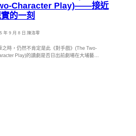
wo-Character Play)——接近
現實的一刻
5 年 9 月 8 日
.
陳洛零
筆之時，仍然不肯定是此《對手戲》(The Two-
aracter Play)的讀劇是否日出前劇場在大埔藝…