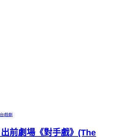
台戲劇
出前劇場《對手戲》(The