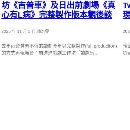
坊《吉普車》及日出前劇場《真
T
心有L病》完整製作版本觀後談
2025 年 11 月 3 日
.
陳洛零
202
去年兩套質素不俗的讀劇今年以完整製作(full production)
執
的方式再現舞台︰前進進戲劇工作坊「讀劇馬…
Ch