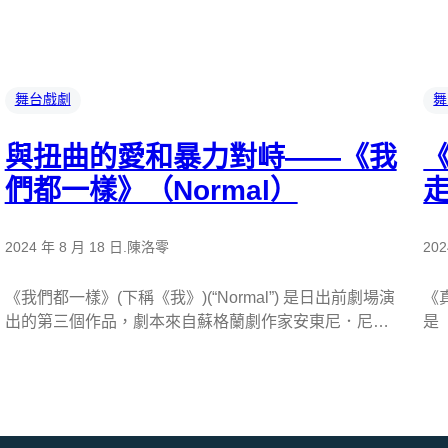
舞台戲劇
舞
與扭曲的愛和暴力對峙——《我
們都一樣》（Normal）
2024 年 8 月 18 日
.
陳洛零
202
《我們都一樣》(下稱《我》)(“Normal”) 是日出前劇場演
《真
出的第三個作品，劇本來自蘇格蘭劇作家安東尼．尼…
是