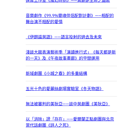
達摩工作室《魔幻時刻》——喜劇是生命之謳歌
音樂劇作《99.9%靈魂伴侶配對計劃》——相配的
舞台演不相配的愛情
《伊朗識英語》——語言投射的過去及未來
淺談大館表演藝術季「演讀進行式」《每天都是新
的一天》及《午夜故事畫廊》的空間運用
新域劇團《小城之春》的多重結構
五光十色的愛麗絲劇場實驗室《冬天物語》
無法被審判的美狄亞——談中英劇團《美狄亞》
以「消除」證「存在」——愛爾蘭正點劇團與北京
當代話劇團《詩人之死》