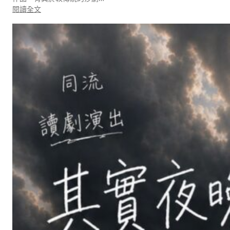
:
閱讀全文
超
越
時
代
的
莎
劇
︰
第
二
屆
香
港
國
際
莎
劇
節
—
克