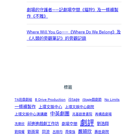
劇場的守護者——記劇場空間《貓狩》及一條褲製
作《不雅》
Where Will You Go——《Where Do We Belong》及
《人類的旁觀筆記》的旁觀記錄
標籤
iStage
B Drive Production
No Limits
7A班戲劇組
iStage戲劇節
一條褲製作
上環文娛中心
上環文娛中心劇院
中英劇團
上環文娛中心演講廳
兆基創意書院
再構造劇場
劇評
前進進戲劇工作坊
劉浩翔
劇場空間
冼樂欣
嚴頴欣
劉雨寧
同流
壽臣劇院
劉煒耀
呂烺均
周偉強