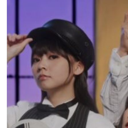
)
—
—
不
幸
的
人
各
有
不
幸