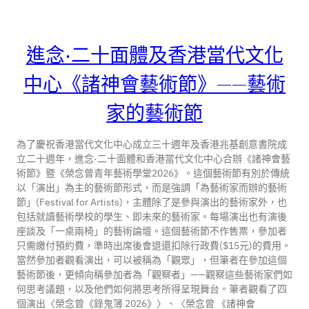
進念·二十面體及香港當代文化
中心《諸神會藝術節》——藝術
家的藝術節
為了慶祝香港當代文化中心成立三十週年及香港兆基創意書院成
立二十週年，進念·二十面體和香港當代文化中心合辦《諸神會藝
術節》暨《榮念曾青年藝術學堂2026》。這個藝術節有別於傳統
以「演出」為主的藝術節形式，而是強調「為藝術家而辦的藝術
節」(Festival for Artists)，主體除了是參與演出的藝術家外，也
包括就讀藝術學校的學生、即未來的藝術家。每場演出也有演後
座談及「一桌兩椅」的藝術論壇。這個藝術節不作售票，參加者
只需繳付預約費，準時出席後會退還扣除行政費($15元)的費用。
當然參加者觀看演出，可以被稱為「觀眾」，但筆者在參加這個
藝術節後，更傾向稱參加者為「觀察者」——觀察這些藝術家們如
何思考議題，以及他們如何將思考所得呈現舞台。筆者觀看了四
個演出〈榮念曾《錄鬼簿 2026》〉、〈榮念曾 《諸神會