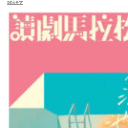
:
閱讀全文
同
流
讀
劇
《
其
實
夜
晚
又
有
乜
好
鬧
喎
》
—
—
殘
破