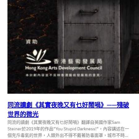
同流讀劇《其實夜晚又有乜好鬧喎》——殘破
世界的微光
同流的讀劇《其實夜晚又有乜好鬧喎》翻譯自英國作家Sam
Steiner於2019年的作品”You Stupid Darkness!”，內容講述在一
個充斥毒氣的世界，人類外出不得不戴著防毒面罩，城市不時…