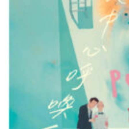
世
界
的
微
光