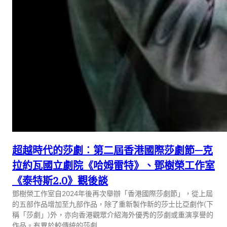
超越時代的莎劇︰第二屆香港國際莎劇節—克
拉約瓦國立劇院《哈姆雷特》、鄧樹榮工作室
《泰特斯2.0》觀後談
鄧樹榮工作室自2024年後再次舉辦「香港國際莎劇節」，從上屆
的五部作品增加至九部作品，除了重新製作新的莎士比亞劇作(下
稱「莎劇」)外，亦向香港觀眾介紹海外優秀的莎劇或重演享譽的
作品。有異於較傳統的莎劇…