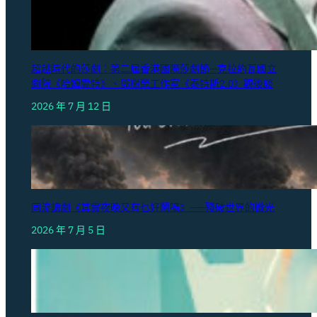
超越時代的莎劇︰第二屆香港國際莎劇節—克拉約瓦國立
劇院《哈姆雷特》、鄧樹榮工作室《泰特斯2.0》觀後談
2026 年 7 月 12 日
同流讀劇《其實夜晚又有乜好鬧喎》——殘破世界的微光
2026 年 7 月 5 日