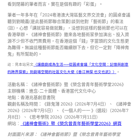
看到閉幕的筆者而言，實在是個有趣的「彩蛋」。
筆者一年多年在「2024粵港澳大灣區藝文界交流會」的圓桌會議
聽到劉曉義(是此藝術節聯合策劃)談到他對「藝術節」的看法
(註)，心想「講就容易做就難」，没想到這樣的藝術節也可以在
香港舉辦。《諸神會藝術節》邀來各地藝術家參加演出、投入資
源不少但不收門票費用，在香港這個「錢」字當頭的文化生態更
為難得。無論這種藝術節能否繼續辦下去，但它一定對「降神育
鬼」有所幫助的。
註︰見本站另文
〈讓戲劇成為生活——從圓桌會議「文化空間：記憶與創意
的跨界探索」到劇場空間的社區文化大使《香江神探 也文也武》〉
。
活動名稱：《諸神會藝術節》暨《榮念曾青年藝術學堂2026》
主辦機構：進念·二十面體、香港當代文化中心
地點：香港兆基創意書院
觀劇名稱及時間：《錄鬼簿 2026》(2026年7月4日）、 《諸神會
2026》(2026年7月5日）、《一個人的一一 》(選段)（2026年7
月8日）、《思考學院 2026》(2026年7月11日)
網站︰
《諸神會藝術》暨《榮念曾青年藝術學堂2026》網頁
封面圖片來源：《諸神會藝術節》暨《榮念曾青年藝術學堂