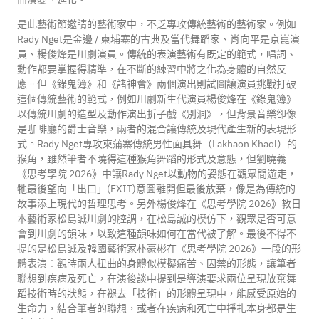
是此藝術節邀請的藝術家中，不乏專攻傳統藝術的藝術家。例如
Rady Nget是金邊 / 柬埔寨的古典及當代舞蹈家、肖向平是京崑演
員、楊俊烽是川劇演員。傳統的表演藝術有既定的範式，唱詞、
動作都要掌握得精準，在不斷的練習中將之化為身體的自然反
應。但《錄鬼簿》和《諸神會》兩個演出則試圖讓演員挑戰打破
這個傳統藝術的範式，例如川劇新生代演員楊俊烽在《錄鬼簿》
以傳統川劇的造型及動作演出折子戲《別洞》，但背景音樂卻像
是咖啡廳的爵士音樂，兩者的混合讓傳統及現代產生新的表現形
式。Rady Nget專攻柬蒲寨傳統男性面具舞（Lakhaon Khaol）的
猴角，雖然筆者不曉得這種猴角舞蹈的形式及意態，但劉曉義
《思考學院 2026》中讓Rady Nget以動物的姿態在觀眾間遊走，
牠最後望向「出口」(EXIT)意圖離開但最後放棄，像是為傳統的
故事添上現代的哲理思考。另外楊俊烽在《思考學院 2026》教日
本藝術家松島誠川劇的腔調，在松島誠的模仿下，觀眾是否可意
會到川劇的韻味，以致這種韻味如何在當代被了解。最後不得不
提的是松島誠及韓國藝術家朴豪彬在《思考學院 2026》一段的形
體表演︰觀時兩人扭曲的身體似模擬痛苦、囚禁的形態，讓筆者
聯想到疾病及死亡，在演後談中提到是導演要求兩位呈現放棄舞
蹈技術時的狀態，在褪去「技術」的形體呈現中，能感受原始的
生命力，結合筆者的聯想，或者在疾病和死亡中掙扎本身都是生