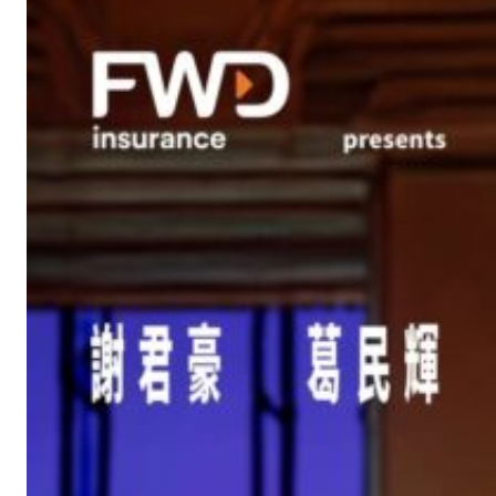
進
進
戲
劇
工
作
坊
「
讀
劇
馬
拉
松
2
0
2
6
」
(
《
在