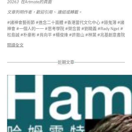
2026》在Artmate的頁面
文章列明作者，歡迎引用、 連結或轉載。
#諸神會藝術節 #進念二十面體 #香港當代文化中心 #錄鬼簿 #諸
神會 #一個人的一一 #思考學院 #榮念曾 #劉曉義 #Rady Nget #
松島誠 #朴豪彬 #肖向平 #楊俊烽 #許敖山 #林葉 #兆基創意書院
:
閱讀全文
進
念
近期文章
·
二
十
面
體
及
香
港
當
代
文
化