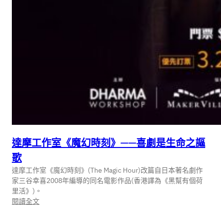
達摩工作室《魔幻時刻》——喜劇是生命之謳
歌
達摩工作室《魔幻時刻》(The Magic Hour)改篇自日本著名劇作
家三谷幸喜2008年編導的同名電影作品(香港譯為《黑幫有個荷
里活》)。
:
閱讀全文
達