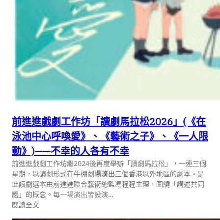
前進進戲劇工作坊「讀劇馬拉松2026」(《在
泳池中心呼喚愛》、《藝術之子》、《一人限
動》)——不幸的人各有不幸
前進進戲劇工作坊繼2024後再度舉辦「讀劇馬拉松」，一連三個
星期，以讀劇形式在牛棚劇場演出三個香港以外地區的劇本。是
此讀劇選本由前進進聯合藝術總監馮程程主理，圍繞「講述共同
體」的概念。每一場演出皆設演…
:
閱讀全文
前