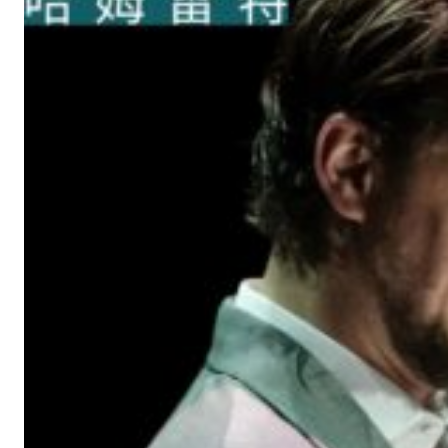
中
心
《
諸
神
會
藝
術
節
》
—
—
藝
術
家
的
藝
術
節