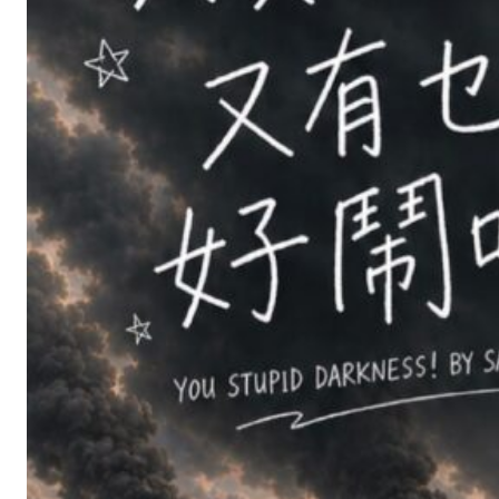
拉
約
瓦
國
立
劇
院
《
哈
姆
雷
特
》
、
鄧
樹
榮
工
作
室
《