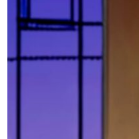
泳
池
中
心
呼
喚
愛
》
、
《
藝
術
之
子
》
、
《
一
人
限
動
》