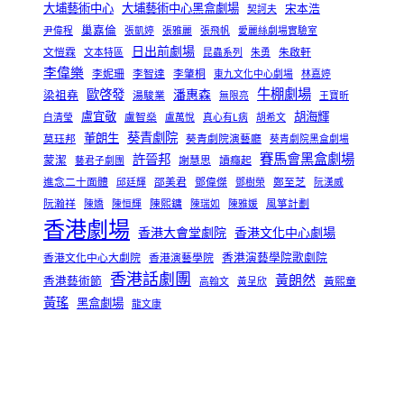
大埔藝術中心
大埔藝術中心黑盒劇場
宋本浩
契訶夫
巢嘉倫
尹偉程
張凱婷
張雅麗
張飛帆
愛麗絲劇場實驗室
日出前劇場
文愷霖
朱啟軒
文本特區
昆蟲系列
朱勇
李偉樂
李妮珊
李智達
李肇桐
東九文化中心劇場
林嘉婷
牛棚劇場
歐啓發
潘惠森
梁祖堯
湯駿業
無限亮
王寶昕
盧宜敬
胡海輝
盧智燊
白清瑩
盧萬悅
真心有L病
胡希文
葵青劇院
董朗生
莫珏邦
葵青劇院演藝廳
葵青劇院黑盒劇場
賽馬會黑盒劇場
許晉邦
蒙潔
謝慧思
讀癮起
藝君子劇團
進念二十面體
邵美君
鄧偉傑
鄭至芝
邱廷輝
鄧樹榮
阮漢威
阮瀚祥
陳熙鏞
風箏計劃
陳嬌
陳恒輝
陳瑞如
陳雅媛
香港劇場
香港大會堂劇院
香港文化中心劇場
香港演藝學院歌劇院
香港文化中心大劇院
香港演藝學院
香港話劇團
黃朗然
香港藝術節
黃熙童
高翰文
黃呈欣
黃瑤
黑盒劇場
龍文康