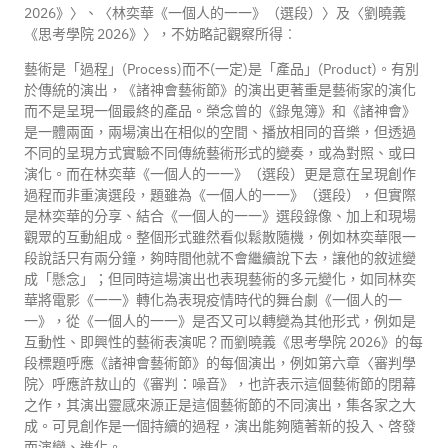
2026》〉、〈林奕華《一個人的一一》（選段）〉及〈劉曉義
《思考學院 2026》〉，不妨略記觀察所得︰
藝術是「過程」(Process)而不(一定)是「產品」(Product)。有別
於傳統的演出，《諸神會藝術節》的演出更著重是藝術家的演化
而不是呈現一個最終的產品。榮念曾的《錄鬼簿》和《諸神會》
是一體兩面，兩場演出在相似的空間、播放相同的音樂，但透過
不同的呈現方式實驗不同傳統藝術形式的變奏，或為對照、或曰
演化。而在林奕華《一個人的一一》（選段）更是意在呈現創作
過程而非重演選段，題雖為《一個人的一一》（選段），但實際
是林奕華的分享、結合《一個人的一一》選段錄像、加上和現場
觀眾的互動組成。整個形式雖然看似鬆散隨機，例如林奕華限一
段說話只有兩分鐘，夠時間他就不會繼續說下去，讓他的敘述變
成「懸念」；但同時這場演出也表現藝術的多元變化，如同林奕
華將電影《一一》轉化為表現疫情時代的舞台劇《一個人的一
一》，從《一個人的一一》是否又可以轉變為其他形式，例如是
互動性、即興性的藝術表演呢？而劉曉義《思考學院 2026》的每
段標題呼應《諸神會藝術節》的每個演出，例如第六章〈審判學
院〉呼應許敖山的《審判：噪音》，也許表示這個藝術節的閉幕
之作，其演出靈感來源正是這個藝術節的不同演出，集各家之大
成。可見創作是一個持續的過程，演出能夠隨著新的投入、啓發
而演變、進化。