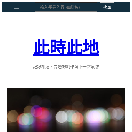
跳
Search
搜尋
至
主
要
內
此時此地
容
記錄相遇，為您的創作留下一點痕跡