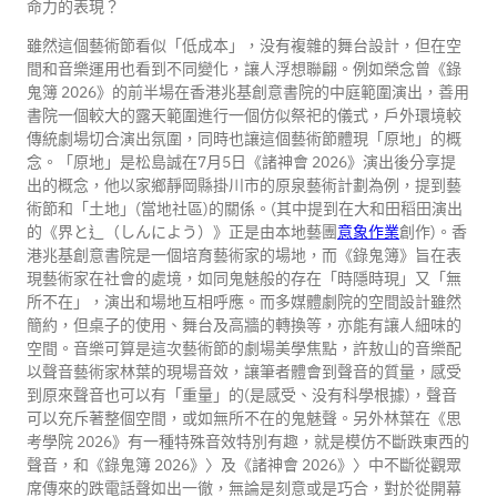
命力的表現？
雖然這個藝術節看似「低成本」，没有複雜的舞台設計，但在空
間和音樂運用也看到不同變化，讓人浮想聯翩。例如榮念曾《錄
鬼簿 2026》的前半場在香港兆基創意書院的中庭範圍演出，善用
書院一個較大的露天範圍進行一個仿似祭祀的儀式，戶外環境較
傳統劇場切合演出氛圍，同時也讓這個藝術節體現「原地」的概
念。「原地」是松島誠在7月5日《諸神會 2026》演出後分享提
出的概念，他以家鄉靜岡縣掛川市的原泉藝術計劃為例，提到藝
術節和「土地」(當地社區)的關係。(其中提到在大和田稻田演出
的《界と辶（しんによう）》正是由本地藝團
意象作業
創作)。香
港兆基創意書院是一個培育藝術家的場地，而《錄鬼簿》旨在表
現藝術家在社會的處境，如同鬼魅般的存在「時隱時現」又「無
所不在」，演出和場地互相呼應。而多媒體劇院的空間設計雖然
簡約，但桌子的使用、舞台及高牆的轉換等，亦能有讓人細味的
空間。音樂可算是這次藝術節的劇場美學焦點，許敖山的音樂配
以聲音藝術家林葉的現場音效，讓筆者體會到聲音的質量，感受
到原來聲音也可以有「重量」的(是感受、没有科學根據)，聲音
可以充斥著整個空間，或如無所不在的鬼魅聲。另外林葉在《思
考學院 2026》有一種特殊音效特別有趣，就是模仿不斷跌東西的
聲音，和《錄鬼簿 2026》〉及《諸神會 2026》〉中不斷從觀眾
席傳來的跌電話聲如出一徹，無論是刻意或是巧合，對於從開幕