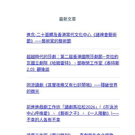
摩
工
作
最新文章
室
《
魔
進念·二十面體及香港當代文化中心《諸神會藝術
幻
節》——藝術家的藝術節
時
刻
超越時代的莎劇︰第二屆香港國際莎劇節—克拉約
》
瓦國立劇院《哈姆雷特》、鄧樹榮工作室《泰特斯
—
2.0》觀後談
—
喜
劇
同流讀劇《其實夜晚又有乜好鬧喎》——殘破世界
是
的微光
生
命
前進進戲劇工作坊「讀劇馬拉松2026」(《在泳池
之
中心呼喚愛》、《藝術之子》、《一人限動》)——
謳
不幸的人各有不幸
歌