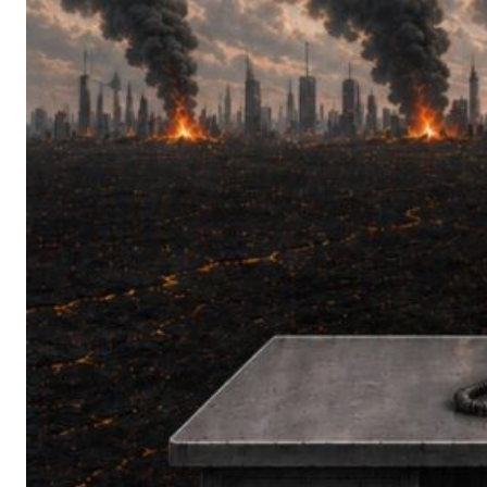
泰
特
斯
2
.
0
》
觀
後
談